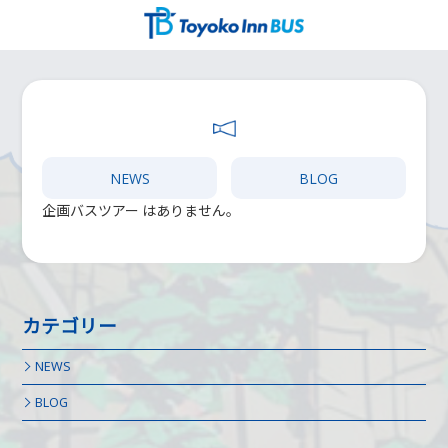
コ
ナ
ン
ビ
テ
ゲ
ン
ー
ツ
シ
へ
ョ
ス
ン
キ
に
ッ
移
NEWS
BLOG
プ
動
企画バスツアー はありません。
カテゴリー
NEWS
BLOG