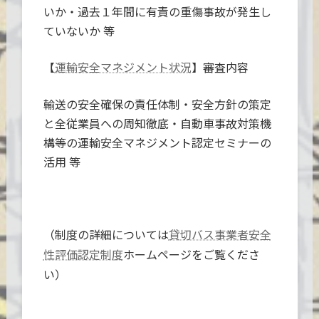
いか・過去１年間に有責の重傷事故が発生し
ていないか 等
【
】審査内容
運輸安全マネジメント状況
輸送の安全確保の責任体制・安全方針の策定
と全従業員への周知徹底・自動車事故対策機
構等の運輸安全マネジメント認定セミナーの
活用 等
（制度の詳細については
貸切バス事業者安全
ホームページをご覧くださ
性評価認定制度
い）