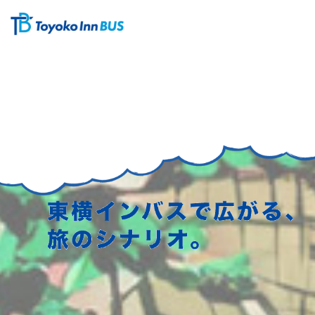
コ
ナ
ン
ビ
テ
ゲ
ン
ー
ツ
シ
へ
ョ
ス
ン
キ
に
ッ
移
プ
動