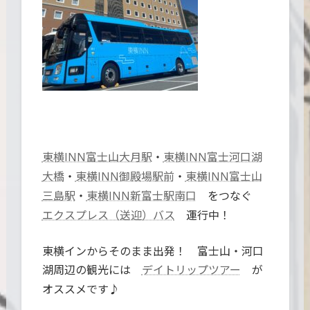
・
東横INN富士山大月駅
東横INN富士河口湖
・
・
大橋
東横INN御殿場駅前
東横INN富士山
・
をつなぐ
三島駅
東横INN新富士駅南口
運行中！
エクスプレス（送迎）バス
東横インからそのまま出発！ 富士山・河口
湖周辺の観光には
が
デイトリップツアー
オススメです♪