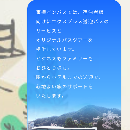
東横インバスでは、
宿泊者様
向けに
エクスプレス送迎バスの
サービスと
オリジナルバスツアーを
提供しています。
ビジネスもファミリーも
おひとり様も。
駅からホテルまでの送迎で、
心地よい旅のサポートを
いたします。