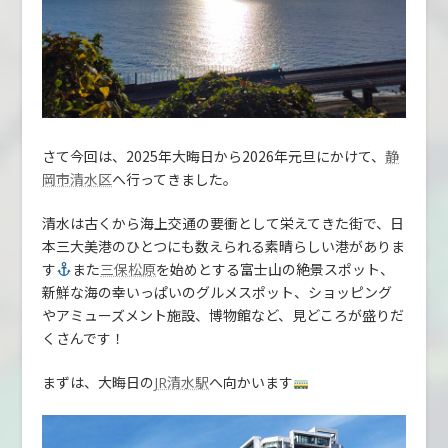
さて今回は、2025年大晦日から2026年元旦にかけて、
静
へ行ってきました。
岡市清水区
清水は古くから海上交通の要衝として栄えてきた街で、日
本三大美港のひとつにも数えられる素晴らしい港がありま
す
また
を始めとする富士山の絶景スポット、
三保松原
新鮮な海の幸いっぱいのグルメスポット、ショッピング
やアミューズメント施設、博物館など、見どころが盛りだ
くさんです！
まずは、大晦日の
へ向かいます
JR清水駅