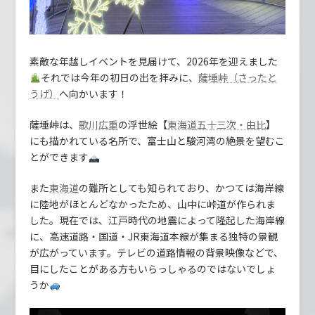
素敵な年越しイベントを見届けて、2026年を迎えました
それでは今年の初日の出を拝みに、
薩埵峠（さったと
へ向かいます！
うげ）
薩埵峠は、
の浮世絵【
】
歌川広重
東海道五十三次・由比
にも描かれている名所で、富士山と駿河湾の絶景を望むこ
とができます
また
の難所としても知られており、かつては海岸線
東海道
に陸地がほとんどなかったため、山中に峠道が作られま
した。現在では、江戸時代の地震によって隆起した海岸線
に、高速道路・国道・JR東海道本線が集まる独特の景観
が広がっています。テレビの道路情報の背景映像などで、
目にしたことがある方もいらっしゃるのではないでしょ
うか