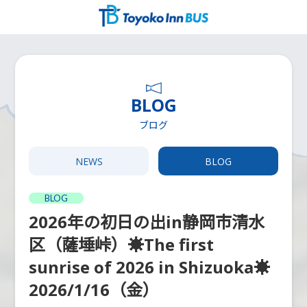
コ
ナ
ン
ビ
テ
ゲ
ン
ー
ツ
シ
へ
ョ
ス
ン
BLOG
キ
に
ッ
移
ブログ
プ
動
NEWS
BLOG
BLOG
2026年の初日の出in静岡市清水
区（薩埵峠）☀The first
sunrise of 2026 in Shizuoka☀
2026/1/16（金）