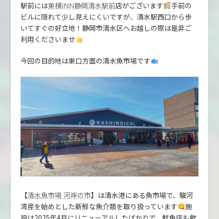
駅前には
店がございます
手前の
東横INN静岡清水駅前
ビルに隠れて少し見えにくいですが、清水駅西口から歩
いてすぐの好立地！静岡市清水区へお越しの際は是非ご
利用くださいませ
今回の目的地は東口方面の清水魚市場です
【
】は清水港にある魚市場で、駿河
清水魚市場 河岸の市
湾産を始めとした新鮮な魚介類を取り扱っています
施
設は2025年4月にリニューアルしたばかりで、鮮魚店も飲